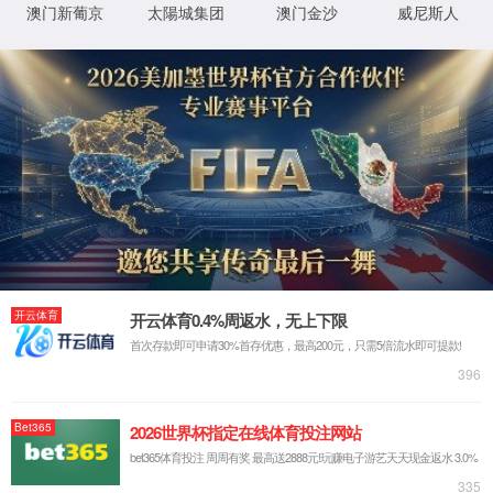
工作动态
[校友风采]
蒋敬旗同志
校友风采
[校友风采]
钟煌——校
同窗名录
[校友风采]
印强——校
毕业留影
[校友风采]
​叶帅克——
[校友风采]
王刚——校
[校友风采]
涂小琴——
[校友风采]
廖红——校
[校友风采]
蒋德富——
[校友风采]
代志金——
[校友风采]
陈思——校